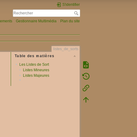
S'identifier
gements
Gestionnaire Multimédia
Plan du site
listes_de_sorts
Table des matières
Les Listes de Sort
Listes Mineures
Listes Majeures