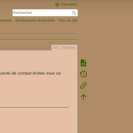
S'identifier
gements
Gestionnaire Multimédia
Plan du site
sort_magicien
pacité de combat limitée mais sa