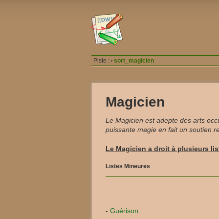
Piste :
sort_magicien
•
Magicien
Le Magicien est adepte des arts occ
puissante magie en fait un soutien r
Le Magicien a droit à plusieurs li
Listes Mineures
-
Guérison