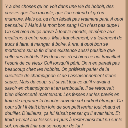
Y a des choses qu’on voit dans une vie de hobbit, des
choses que l’on raconte, que l’on entend et qu’on
murmure. Mais ça, ça n’en faisait pas vraiment parti. A quoi
pensait-il ? Mais à la mort bon sang ! On n’est pas dupe !
On sait bien qu’ça arrive à tout le monde, et même aux
meilleurs d’entre nous. Mais franchement, y a tellement de
trucs à faire, à manger, à boire, à rire, à quoi bon se
morfondre sur la fin d’une existence aussi paisible que
celle des hobbits ? En tout cas c’est bien ce qui travaillait
l’esprit de ce vieux Gull lorsqu’il périt. On n’en parlait pas
beaucoup chez les hobbits. On préférait parler de la
cueillette de champignon et de l’assaisonnement d’une
sauce. Mais du coup, s’il savait tout ce qu’il y avait à
savoir en champignon et en tambouille, il se retrouvait
bien déconcerté maintenant. Les fesses sur les pavés en
train de regarder la bouche ouverte cet endroit étrange. Ca
pour sûr ! Il était bien loin de son petit terrier tout chaud et
douillet. D’ailleurs, ça lui faisait penser qu’il avait faim. Et
froid. Et mal aux fesses. Et puis à rester ainsi tout nu sur le
sol, on allait finir par se moquer de lui !