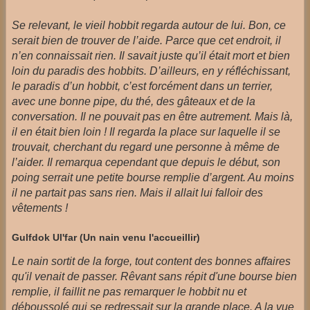
Se relevant, le vieil hobbit regarda autour de lui. Bon, ce
serait bien de trouver de l’aide. Parce que cet endroit, il
n’en connaissait rien. Il savait juste qu’il était mort et bien
loin du paradis des hobbits. D’ailleurs, en y réfléchissant,
le paradis d’un hobbit, c’est forcément dans un terrier,
avec une bonne pipe, du thé, des gâteaux et de la
conversation. Il ne pouvait pas en être autrement. Mais là,
il en était bien loin ! Il regarda la place sur laquelle il se
trouvait, cherchant du regard une personne à même de
l’aider. Il remarqua cependant que depuis le début, son
poing serrait une petite bourse remplie d’argent. Au moins
il ne partait pas sans rien. Mais il allait lui falloir des
vêtements !
Gulfdok Ul'far (Un nain venu l'accueillir)
Le nain sortit de la forge, tout content des bonnes affaires
qu'il venait de passer. Rêvant sans répit d'une bourse bien
remplie, il faillit ne pas remarquer le hobbit nu et
déboussolé qui se redressait sur la grande place. A la vue