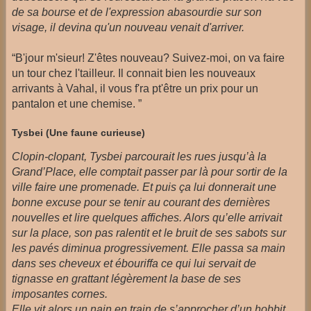
de sa bourse et de l'expression abasourdie sur son
visage, il devina qu'un nouveau venait d'arriver.
“B'jour m'sieur! Z'êtes nouveau? Suivez-moi, on va faire
un tour chez l'tailleur. Il connait bien les nouveaux
arrivants à Vahal, il vous f'ra pt'être un prix pour un
pantalon et une chemise. ”
Tysbei (Une faune curieuse)
Clopin-clopant, Tysbei parcourait les rues jusqu’à la
Grand’Place, elle comptait passer par là pour sortir de la
ville faire une promenade. Et puis ça lui donnerait une
bonne excuse pour se tenir au courant des dernières
nouvelles et lire quelques affiches. Alors qu’elle arrivait
sur la place, son pas ralentit et le bruit de ses sabots sur
les pavés diminua progressivement. Elle passa sa main
dans ses cheveux et ébouriffa ce qui lui servait de
tignasse en grattant légèrement la base de ses
imposantes cornes.
Elle vit alors un nain en train de s’approcher d’un hobbit